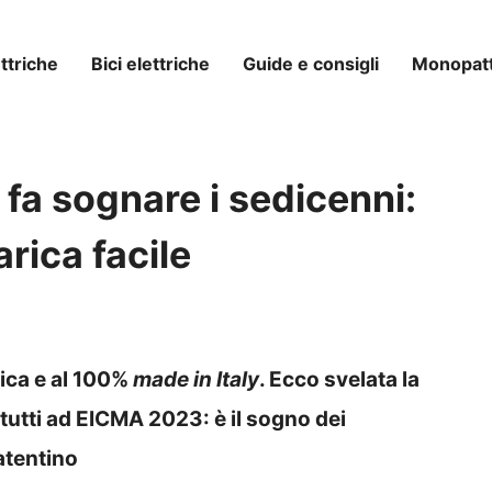
ttriche
Bici elettriche
Guide e consigli
Monopatti
 fa sognare i sedicenni:
arica facile
ica e al 100%
made in Italy
. Ecco svelata la
utti ad EICMA 2023: è il sogno dei
patentino