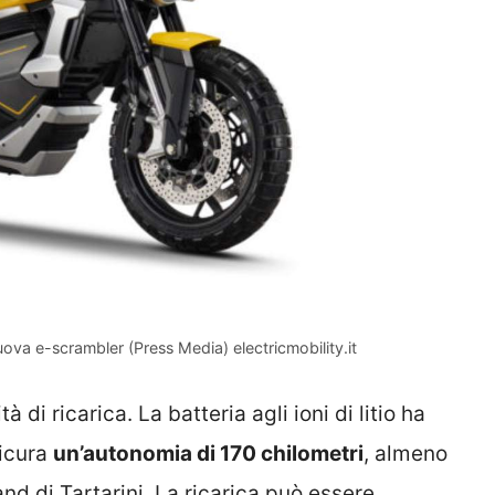
uova e-scrambler (Press Media) electricmobility.it
 di ricarica. La batteria agli ioni di litio ha
icura
un’autonomia di 170 chilometri
, almeno
nd di Tartarini. La ricarica può essere