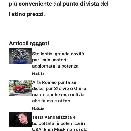
più conveniente dal punto di vista del
listino prezzi
.
Articoli recenti
Notizie
Stellantis, grande novità
per i suoi motori:
aggiornata la potenza
Notizie
Alfa Romeo punta sul
diesel per Stelvio e Giulia,
ma c’è anche una notizia
che fa male ai fan
Notizie
Tesla vandalizzata e
boicottata, è polemica in
USA: Elon Musk non ci sta