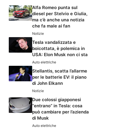
Alfa Romeo punta sul
diesel per Stelvio e Giulia,
ma c’è anche una notizia
che fa male ai fan
Notizie
Tesla vandalizzata e
boicottata, è polemica in
USA: Elon Musk non ci sta
Auto elettriche
Stellantis, scatta l’allarme
per le batterie EV: il piano
di John Elkann
Notizie
Due colossi giapponesi
“entrano” in Tesla: cosa
può cambiare per l’azienda
di Musk
Auto elettriche