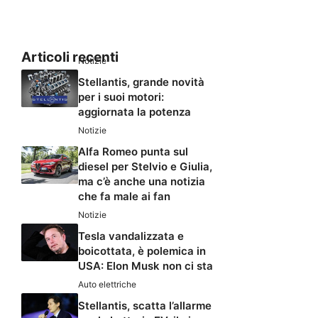
Articoli recenti
Notizie
Stellantis, grande novità
per i suoi motori:
aggiornata la potenza
Notizie
Alfa Romeo punta sul
diesel per Stelvio e Giulia,
ma c’è anche una notizia
che fa male ai fan
Notizie
Tesla vandalizzata e
boicottata, è polemica in
USA: Elon Musk non ci sta
Auto elettriche
Stellantis, scatta l’allarme