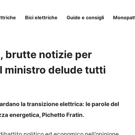
ttriche
Bici elettriche
Guide e consigli
Monopatti
, brutte notizie per
el ministro delude tutti
rdano la transizione elettrica: le parole del
zza energetica, Pichetto Fratin.
 dibattito politico ed economico nell’opinione