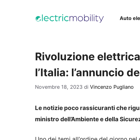
Vai
al
Auto ele
contenuto
Rivoluzione elettrica
l’Italia: l’annuncio d
Novembre 18, 2023
di
Vincenzo Pugliano
Le notizie poco rassicuranti che rigua
ministro dell’Ambiente e della Sicure
Uno dei temi all’ordine del giorno nel