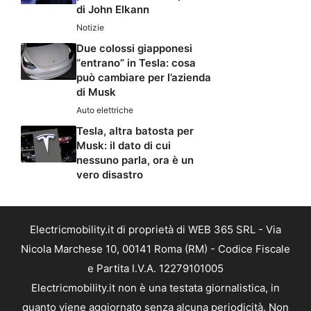
di John Elkann
Notizie
Due colossi giapponesi
“entrano” in Tesla: cosa
può cambiare per l’azienda
di Musk
Auto elettriche
Tesla, altra batosta per
Musk: il dato di cui
nessuno parla, ora è un
vero disastro
Electricmobility.it di proprietà di WEB 365 SRL - Via
Nicola Marchese 10, 00141 Roma (RM) - Codice Fiscale
e Partita I.V.A. 12279101005
Electricmobility.it non è una testata giornalistica, in
quanto viene aggiornato senza alcuna periodicità. Non