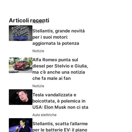
Articoli recenti
Notizie
Stellantis, grande novità
per i suoi motori:
aggiornata la potenza
Notizie
Alfa Romeo punta sul
diesel per Stelvio e Giulia,
ma c’è anche una notizia
che fa male ai fan
Notizie
Tesla vandalizzata e
boicottata, è polemica in
USA: Elon Musk non ci sta
Auto elettriche
Stellantis, scatta l’allarme
per le batterie EV: il piano