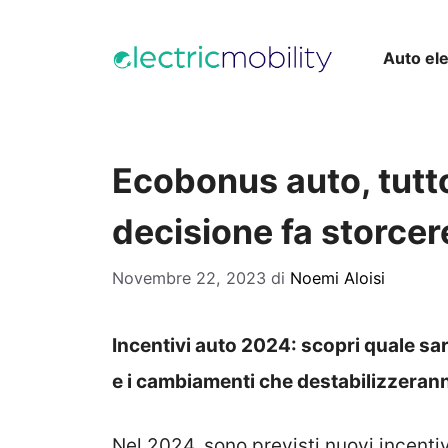
Vai
al
Auto ele
contenuto
Ecobonus auto, tutto 
decisione fa storcere
Novembre 22, 2023
di
Noemi Aloisi
Incentivi auto 2024: scopri quale sarà
e i cambiamenti che destabilizzeranno
Nel 2024, sono previsti nuovi incenti