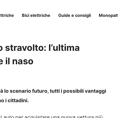
ttriche
Bici elettriche
Guide e consigli
Monopatti
stravolto: l’ultima
 il naso
 lo scenario futuro, tutti i possibili vantaggi
 i cittadini.
vi auto per acquistare una nuova vettura più