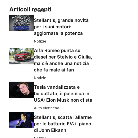
Articoli recenti
Notizie
Stellantis, grande novità
per i suoi motori:
aggiornata la potenza
Notizie
Alfa Romeo punta sul
diesel per Stelvio e Giulia,
ma c’è anche una notizia
che fa male ai fan
Notizie
Tesla vandalizzata e
boicottata, è polemica in
USA: Elon Musk non ci sta
Auto elettriche
Stellantis, scatta l’allarme
per le batterie EV: il piano
di John Elkann