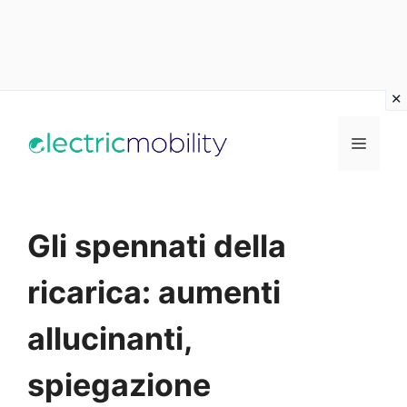
Vai
al
Menu
contenuto
Gli spennati della
ricarica: aumenti
allucinanti,
spiegazione