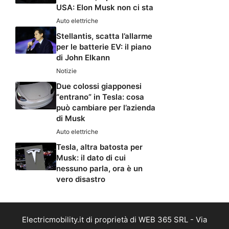
USA: Elon Musk non ci sta
Auto elettriche
Stellantis, scatta l’allarme
per le batterie EV: il piano
di John Elkann
Notizie
Due colossi giapponesi
“entrano” in Tesla: cosa
può cambiare per l’azienda
di Musk
Auto elettriche
Tesla, altra batosta per
Musk: il dato di cui
nessuno parla, ora è un
vero disastro
Electricmobility.it di proprietà di WEB 365 SRL - Via