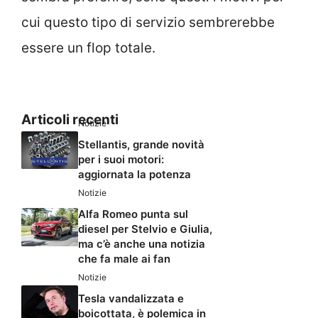
cui questo tipo di servizio sembrerebbe
essere un flop totale.
Articoli recenti
Notizie
Stellantis, grande novità
per i suoi motori:
aggiornata la potenza
Notizie
Alfa Romeo punta sul
diesel per Stelvio e Giulia,
ma c’è anche una notizia
che fa male ai fan
Notizie
Tesla vandalizzata e
boicottata, è polemica in