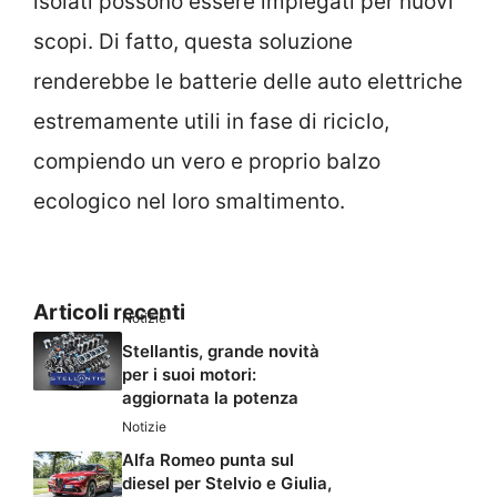
isolati possono essere impiegati per nuovi
scopi. Di fatto, questa soluzione
renderebbe le batterie delle auto elettriche
estremamente utili in fase di riciclo,
compiendo un vero e proprio balzo
ecologico nel loro smaltimento.
Articoli recenti
Notizie
Stellantis, grande novità
per i suoi motori:
aggiornata la potenza
Notizie
Alfa Romeo punta sul
diesel per Stelvio e Giulia,