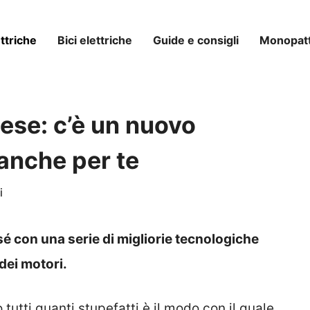
ttriche
Bici elettriche
Guide e consigli
Monopatti
ese: c’è un nuovo
 anche per te
i
 sé con una serie di migliorie tecnologiche
dei motori.
 tutti quanti stupefatti è il modo con il quale