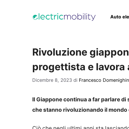
Vai
al
Auto ele
contenuto
Rivoluzione giappon
progettista e lavora
Dicembre 8, 2023
di
Francesco Domenighin
Il Giappone continua a far parlare di
che stanno rivoluzionando il mondo 
Ciò che negli ultimi anni sta lasciando