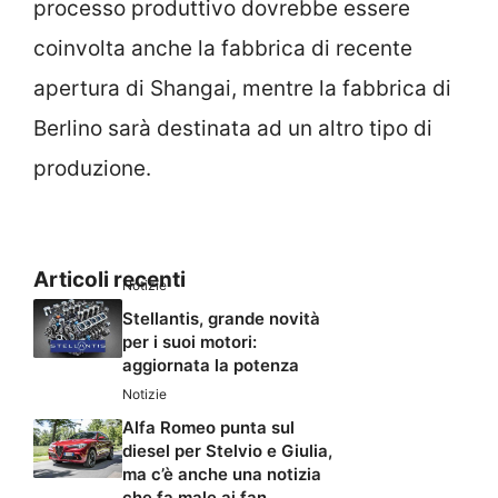
processo produttivo dovrebbe essere
coinvolta anche la fabbrica di recente
apertura di Shangai, mentre la fabbrica di
Berlino sarà destinata ad un altro tipo di
produzione.
Articoli recenti
Notizie
Stellantis, grande novità
per i suoi motori:
aggiornata la potenza
Notizie
Alfa Romeo punta sul
diesel per Stelvio e Giulia,
ma c’è anche una notizia
che fa male ai fan