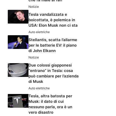
Notizie
Tesla vandalizzata e
boicottata, è polemica in
USA: Elon Musk non ci sta
Auto elettriche
Stellantis, scatta l’allarme
per le batterie EV: il piano
di John Elkann
Notizie
Due colossi giapponesi
“entrano” in Tesla: cosa
può cambiare per l’azienda
di Musk
Auto elettriche
Tesla, altra batosta per
Musk: il dato di cui
nessuno parla, ora è un
vero disastro