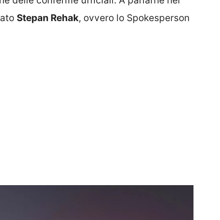
 delle conferme ufficiali. A parlarne nel
tato
Stepan Rehak
, ovvero lo Spokesperson