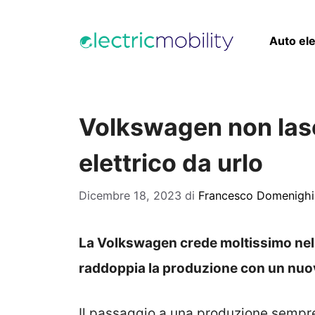
Vai
al
Auto ele
contenuto
Volkswagen non las
elettrico da urlo
Dicembre 18, 2023
di
Francesco Domenighi
La Volkswagen crede moltissimo nell’
raddoppia la produzione con un nuo
Il passaggio a una produzione sempre