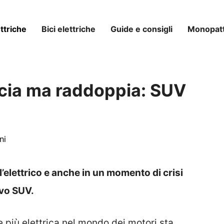
ttriche
Bici elettriche
Guide e consigli
Monopatti
cia ma raddoppia: SUV
ni
elettrico e anche in un momento di crisi
vo SUV.
 più elettrica nel mondo dei motori sta