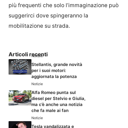
più frequenti che solo l’immaginazione può
suggerirci dove spingeranno la
mobilitazione su strada.
Articoli recenti
Notizie
Stellantis, grande novità
per i suoi motori:
aggiornata la potenza
Notizie
Alfa Romeo punta sul
diesel per Stelvio e Giulia,
ma c’è anche una notizia
che fa male ai fan
Notizie
Tesla vandalizzata e