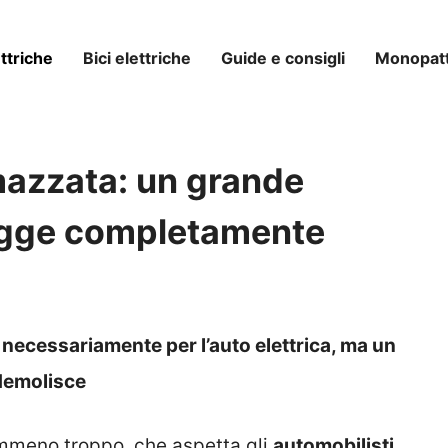
ttriche
Bici elettriche
Guide e consigli
Monopatti
 mazzata: un grande
rugge completamente
 necessariamente per l’auto elettrica, ma un
 demolisce
emmeno troppo, che aspetta gli
automobilisti