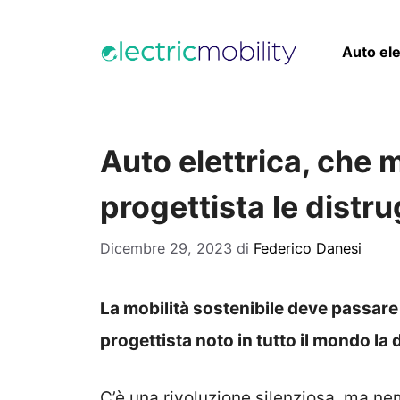
Vai
al
Auto ele
contenuto
Auto elettrica, che
progettista le dist
Dicembre 29, 2023
di
Federico Danesi
La mobilità sostenibile deve passare
progettista noto in tutto il mondo la
C’è una rivoluzione silenziosa, ma n