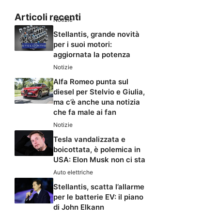
Articoli recenti
Notizie
Stellantis, grande novità
per i suoi motori:
aggiornata la potenza
Notizie
Alfa Romeo punta sul
diesel per Stelvio e Giulia,
ma c’è anche una notizia
che fa male ai fan
Notizie
Tesla vandalizzata e
boicottata, è polemica in
USA: Elon Musk non ci sta
Auto elettriche
Stellantis, scatta l’allarme
per le batterie EV: il piano
di John Elkann