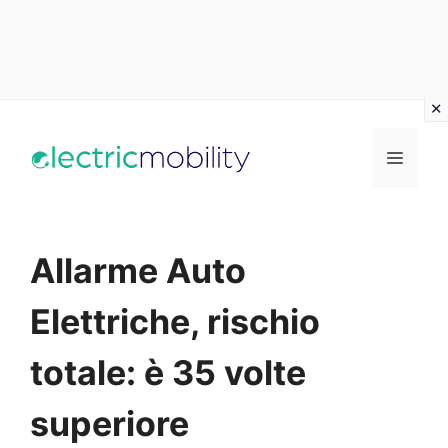
Vai
al
Menu
contenuto
Allarme Auto
Elettriche, rischio
totale: è 35 volte
superiore