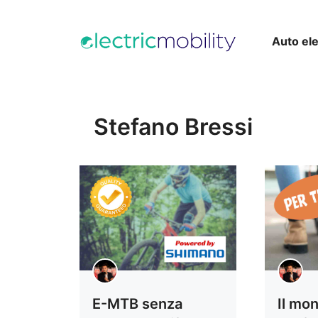
Vai
al
Auto ele
contenuto
Stefano Bressi
E-MTB senza
Il mo