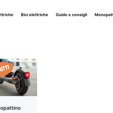
ttriche
Bici elettriche
Guide e consigli
Monopatti
nopattino