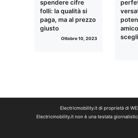
spendere cifre
perfet
folli: la qualità si
versat
paga, ma al prezzo
poten
giusto
amico
scegl
Ottobre 10, 2023
Electricmobility.it di proprietà di
Electricmobility.it non è una testata giornalis