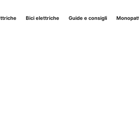
ttriche
Bici elettriche
Guide e consigli
Monopatti