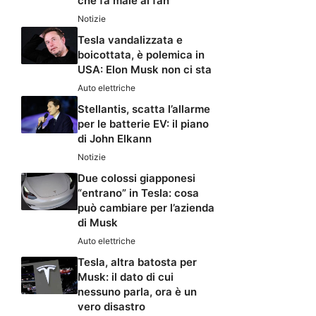
che fa male ai fan
Notizie
Tesla vandalizzata e
boicottata, è polemica in
USA: Elon Musk non ci sta
Auto elettriche
Stellantis, scatta l’allarme
per le batterie EV: il piano
di John Elkann
Notizie
Due colossi giapponesi
“entrano” in Tesla: cosa
può cambiare per l’azienda
di Musk
Auto elettriche
Tesla, altra batosta per
Musk: il dato di cui
nessuno parla, ora è un
vero disastro