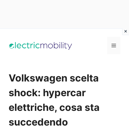
Vai
al
Menu
contenuto
Volkswagen scelta
shock: hypercar
elettriche, cosa sta
succedendo