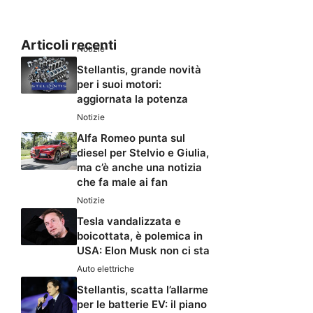
Articoli recenti
Notizie
Stellantis, grande novità
per i suoi motori:
aggiornata la potenza
Notizie
Alfa Romeo punta sul
diesel per Stelvio e Giulia,
ma c’è anche una notizia
che fa male ai fan
Notizie
Tesla vandalizzata e
boicottata, è polemica in
USA: Elon Musk non ci sta
Auto elettriche
Stellantis, scatta l’allarme
per le batterie EV: il piano