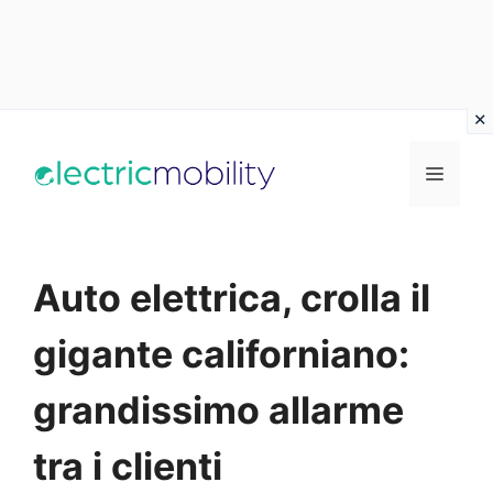
Vai
al
Menu
contenuto
Auto elettrica, crolla il
gigante californiano:
grandissimo allarme
tra i clienti