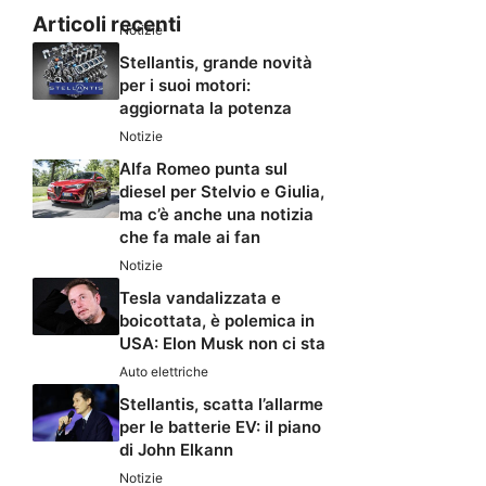
Articoli recenti
Notizie
Stellantis, grande novità
per i suoi motori:
aggiornata la potenza
Notizie
Alfa Romeo punta sul
diesel per Stelvio e Giulia,
ma c’è anche una notizia
che fa male ai fan
Notizie
Tesla vandalizzata e
boicottata, è polemica in
USA: Elon Musk non ci sta
Auto elettriche
Stellantis, scatta l’allarme
per le batterie EV: il piano
di John Elkann
Notizie