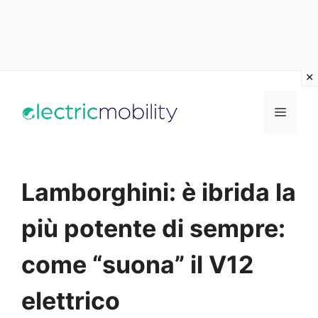
Vai
al
Menu
contenuto
Lamborghini: è ibrida la
più potente di sempre:
come “suona” il V12
elettrico