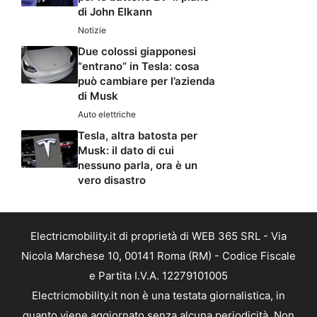
di John Elkann
Notizie
Due colossi giapponesi
“entrano” in Tesla: cosa
può cambiare per l’azienda
di Musk
Auto elettriche
Tesla, altra batosta per
Musk: il dato di cui
nessuno parla, ora è un
vero disastro
Electricmobility.it di proprietà di WEB 365 SRL - Via
Nicola Marchese 10, 00141 Roma (RM) - Codice Fiscale
e Partita I.V.A. 12279101005
Electricmobility.it non è una testata giornalistica, in
quanto viene aggiornato senza alcuna periodicità. Non