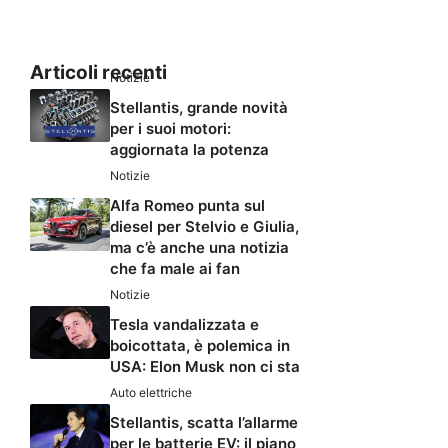
Articoli recenti
Notizie
Stellantis, grande novità
per i suoi motori:
aggiornata la potenza
Notizie
Alfa Romeo punta sul
diesel per Stelvio e Giulia,
ma c’è anche una notizia
che fa male ai fan
Notizie
Tesla vandalizzata e
boicottata, è polemica in
USA: Elon Musk non ci sta
Auto elettriche
Stellantis, scatta l’allarme
per le batterie EV: il piano