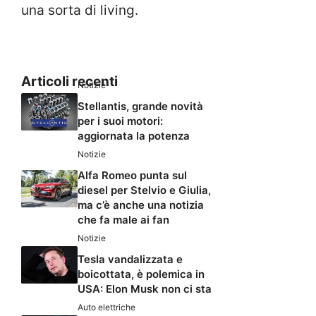
una sorta di living.
Articoli recenti
Notizie
Stellantis, grande novità
per i suoi motori:
aggiornata la potenza
Notizie
Alfa Romeo punta sul
diesel per Stelvio e Giulia,
ma c’è anche una notizia
che fa male ai fan
Notizie
Tesla vandalizzata e
boicottata, è polemica in
USA: Elon Musk non ci sta
Auto elettriche