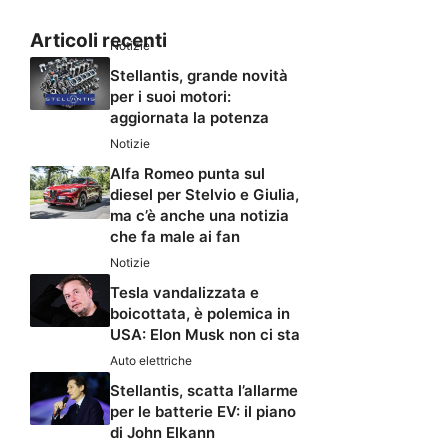
Articoli recenti
Notizie
Stellantis, grande novità
per i suoi motori:
aggiornata la potenza
Notizie
Alfa Romeo punta sul
diesel per Stelvio e Giulia,
ma c’è anche una notizia
che fa male ai fan
Notizie
Tesla vandalizzata e
boicottata, è polemica in
USA: Elon Musk non ci sta
Auto elettriche
Stellantis, scatta l’allarme
per le batterie EV: il piano
di John Elkann