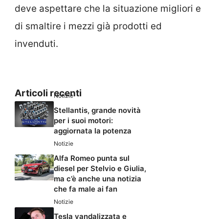
deve aspettare che la situazione migliori e
di smaltire i mezzi già prodotti ed
invenduti.
Articoli recenti
Notizie
Stellantis, grande novità
per i suoi motori:
aggiornata la potenza
Notizie
Alfa Romeo punta sul
diesel per Stelvio e Giulia,
ma c’è anche una notizia
che fa male ai fan
Notizie
Tesla vandalizzata e