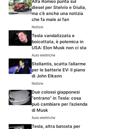
Alfa Romeo punta sul
diesel per Stelvio e Giulia,
ma c’è anche una notizia
che fa male ai fan
Notizie
Tesla vandalizzata e
boicottata, è polemica in
USA: Elon Musk non ci sta
Auto elettriche
Stellantis, scatta l’allarme
per le batterie EV: il piano
di John Elkann
Notizie
Due colossi giapponesi
“entrano” in Tesla: cosa
può cambiare per l’azienda
di Musk
Auto elettriche
Tesla, altra batosta per