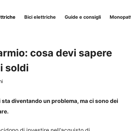
ttriche
Bici elettriche
Guide e consigli
Monopatti
parmio: cosa devi sapere
i soldi
ni
lti sta diventando un problema, ma ci sono dei
are.
idono di investire nell’acquisto di