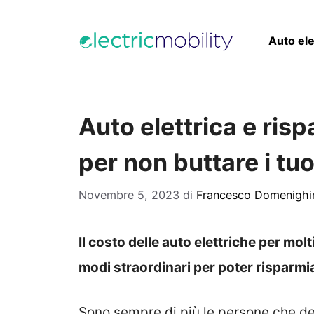
Vai
al
Auto ele
contenuto
Auto elettrica e ris
per non buttare i tuo
Novembre 5, 2023
di
Francesco Domenighi
Il costo delle auto elettriche per mo
modi straordinari per poter risparmi
Sono sempre di più le persone che dec