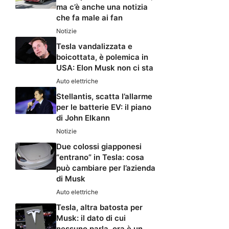
ma c’è anche una notizia
che fa male ai fan
Notizie
Tesla vandalizzata e
boicottata, è polemica in
USA: Elon Musk non ci sta
Auto elettriche
Stellantis, scatta l’allarme
per le batterie EV: il piano
di John Elkann
Notizie
Due colossi giapponesi
“entrano” in Tesla: cosa
può cambiare per l’azienda
di Musk
Auto elettriche
Tesla, altra batosta per
Musk: il dato di cui
nessuno parla, ora è un