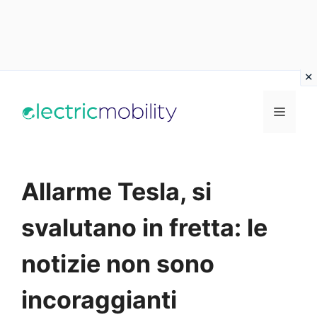
Vai
al
Menu
contenuto
Allarme Tesla, si
svalutano in fretta: le
notizie non sono
incoraggianti