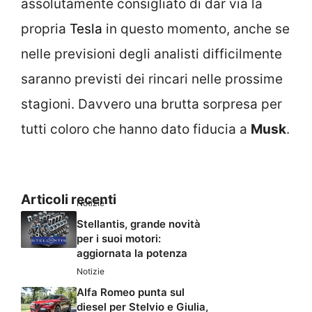
assolutamente consigliato di dar via la
propria
Tesla
in questo momento, anche se
nelle previsioni degli analisti difficilmente
saranno previsti dei rincari nelle prossime
stagioni. Davvero una brutta sorpresa per
tutti coloro che hanno dato fiducia a
Musk
.
Articoli recenti
Notizie
Stellantis, grande novità
per i suoi motori:
aggiornata la potenza
Notizie
Alfa Romeo punta sul
diesel per Stelvio e Giulia,