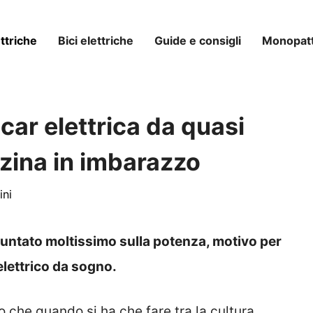
ttriche
Bici elettriche
Guide e consigli
Monopatti
car elettrica da quasi
zina in imbarazzo
ini
untato moltissimo sulla potenza, motivo per
elettrico da sogno.
o che quando si ha che fare tra la cultura