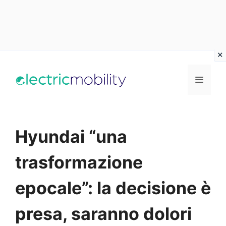
Vai
al
Menu
contenuto
Hyundai “una
trasformazione
epocale”: la decisione è
presa, saranno dolori