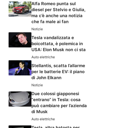
Alfa Romeo punta sul
diesel per Stelvio e Giulia,
ma c’è anche una notizia
che fa male ai fan
Notizie
Tesla vandalizzata e
boicottata, è polemica in
USA: Elon Musk non ci sta
Auto elettriche
Stellantis, scatta l’allarme
per le batterie EV: il piano
di John Elkann
Notizie
Due colossi giapponesi
“entrano” in Tesla: cosa
può cambiare per l’azienda
di Musk
Auto elettriche
Tesla, altra batosta per