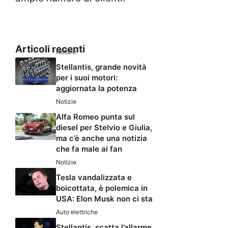
Articoli recenti
Notizie
Stellantis, grande novità
per i suoi motori:
aggiornata la potenza
Notizie
Alfa Romeo punta sul
diesel per Stelvio e Giulia,
ma c’è anche una notizia
che fa male ai fan
Notizie
Tesla vandalizzata e
boicottata, è polemica in
USA: Elon Musk non ci sta
Auto elettriche
Stellantis, scatta l’allarme