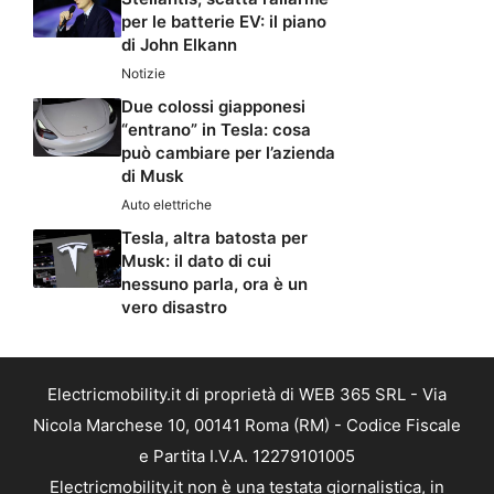
per le batterie EV: il piano
di John Elkann
Notizie
Due colossi giapponesi
“entrano” in Tesla: cosa
può cambiare per l’azienda
di Musk
Auto elettriche
Tesla, altra batosta per
Musk: il dato di cui
nessuno parla, ora è un
vero disastro
Electricmobility.it di proprietà di WEB 365 SRL - Via
Nicola Marchese 10, 00141 Roma (RM) - Codice Fiscale
e Partita I.V.A. 12279101005
Electricmobility.it non è una testata giornalistica, in