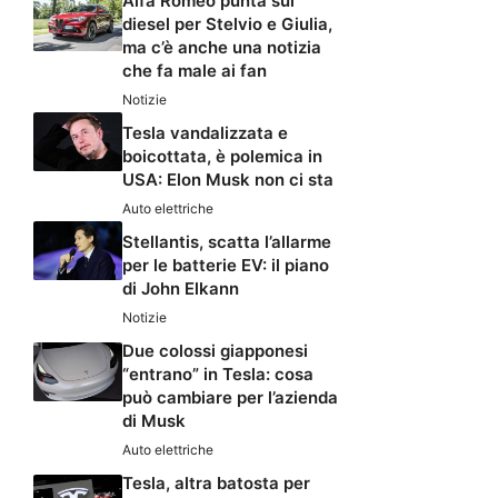
Alfa Romeo punta sul
diesel per Stelvio e Giulia,
ma c’è anche una notizia
che fa male ai fan
Notizie
Tesla vandalizzata e
boicottata, è polemica in
USA: Elon Musk non ci sta
Auto elettriche
Stellantis, scatta l’allarme
per le batterie EV: il piano
di John Elkann
Notizie
Due colossi giapponesi
“entrano” in Tesla: cosa
può cambiare per l’azienda
di Musk
Auto elettriche
Tesla, altra batosta per