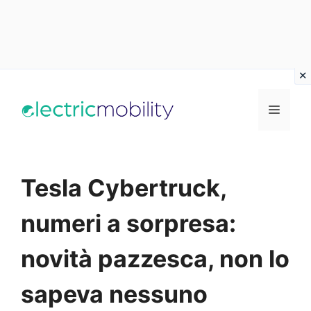
Vai
al
Menu
contenuto
Tesla Cybertruck,
numeri a sorpresa:
novità pazzesca, non lo
sapeva nessuno