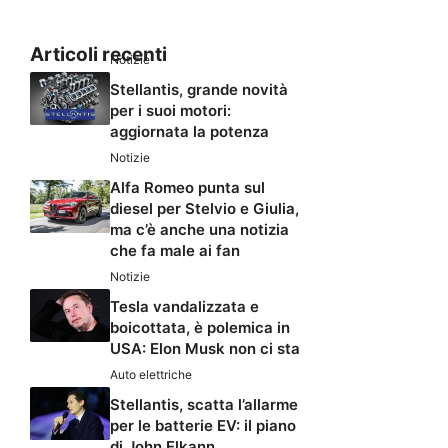
Articoli recenti
Notizie
Stellantis, grande novità
per i suoi motori:
aggiornata la potenza
Notizie
Alfa Romeo punta sul
diesel per Stelvio e Giulia,
ma c’è anche una notizia
che fa male ai fan
Notizie
Tesla vandalizzata e
boicottata, è polemica in
USA: Elon Musk non ci sta
Auto elettriche
Stellantis, scatta l’allarme
per le batterie EV: il piano
di John Elkann