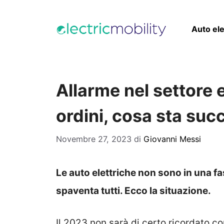
Vai
al
Auto ele
contenuto
Allarme nel settore e
ordini, cosa sta suc
Novembre 27, 2023
di
Giovanni Messi
Le auto elettriche non sono in una fa
spaventa tutti. Ecco la situazione.
Il 2023 non sarà di certo ricordato c