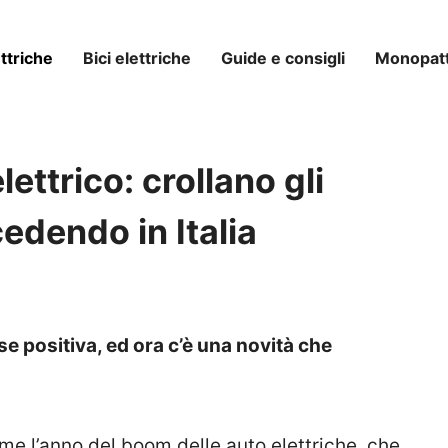
ttriche
Bici elettriche
Guide e consigli
Monopatti
lettrico: crollano gli
cedendo in Italia
se positiva, ed ora c’è una novità che
ome l’anno del boom delle auto elettriche, che