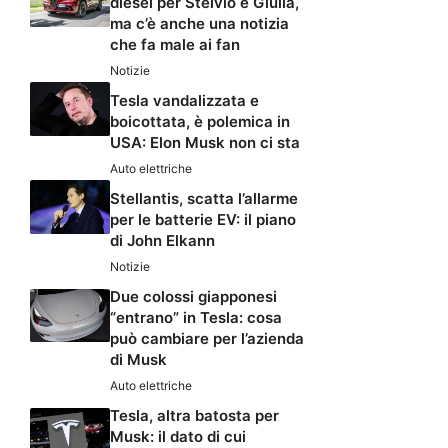
diesel per Stelvio e Giulia,
ma c’è anche una notizia
che fa male ai fan
Notizie
Tesla vandalizzata e
boicottata, è polemica in
USA: Elon Musk non ci sta
Auto elettriche
Stellantis, scatta l’allarme
per le batterie EV: il piano
di John Elkann
Notizie
Due colossi giapponesi
“entrano” in Tesla: cosa
può cambiare per l’azienda
di Musk
Auto elettriche
Tesla, altra batosta per
Musk: il dato di cui