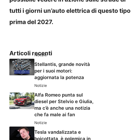
tutti i giorni un’auto elettrica di questo tipo
prima del 2027.
Articoli recenti
Notizie
Stellantis, grande novità
per i suoi motori:
aggiornata la potenza
Notizie
Alfa Romeo punta sul
diesel per Stelvio e Giulia,
ma c’è anche una notizia
che fa male ai fan
Notizie
Tesla vandalizzata e
boicottata, è polemica in