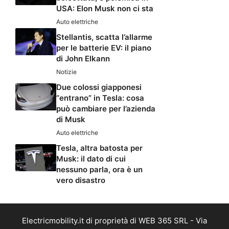
USA: Elon Musk non ci sta
Auto elettriche
Stellantis, scatta l’allarme
per le batterie EV: il piano
di John Elkann
Notizie
Due colossi giapponesi
“entrano” in Tesla: cosa
può cambiare per l’azienda
di Musk
Auto elettriche
Tesla, altra batosta per
Musk: il dato di cui
nessuno parla, ora è un
vero disastro
Electricmobility.it di proprietà di WEB 365 SRL - Via