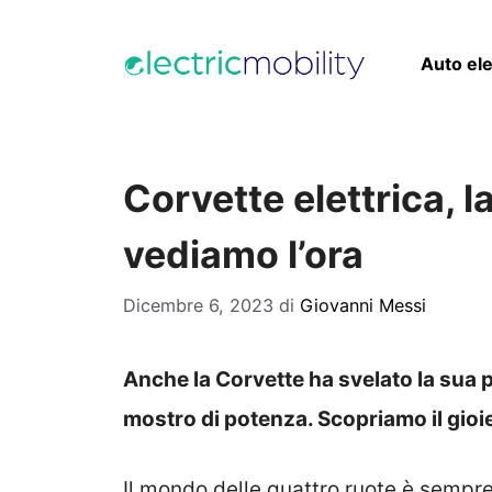
Vai
al
Auto ele
contenuto
Corvette elettrica, l
vediamo l’ora
Dicembre 6, 2023
di
Giovanni Messi
Anche la Corvette ha svelato la sua p
mostro di potenza. Scopriamo il gioie
Il mondo delle quattro ruote è sempre 