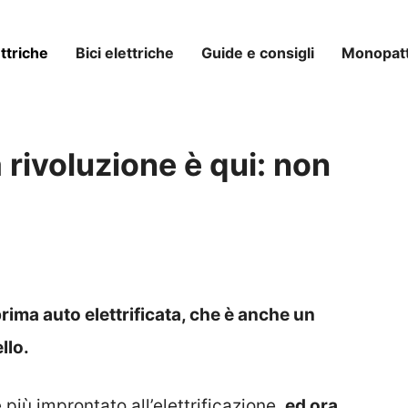
ttriche
Bici elettriche
Guide e consigli
Monopatti
a rivoluzione è qui: non
rima auto elettrificata, che è anche un
llo.
più improntato all’elettrificazione,
ed ora