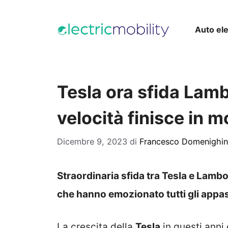
Vai
al
Auto ele
contenuto
Tesla ora sfida Lambo
velocità finisce in
Dicembre 9, 2023
di
Francesco Domenighin
Straordinaria sfida tra Tesla e Lambor
che hanno emozionato tutti gli appas
La crescita della
Tesla
in questi anni