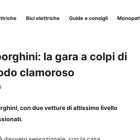
ttriche
Bici elettriche
Guide e consigli
Monopatti
rghini: la gara a colpi di
 modo clamoroso
i
ghini, con due vetture di altissimo livello
sionati.
 è davvero sensazionale, con la casa