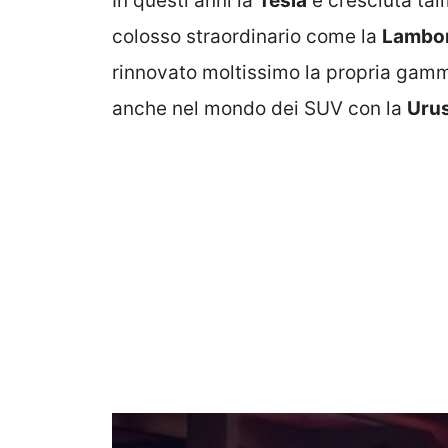
In questi anni la
Tesla
è cresciuta tal
colosso straordinario come la
Lambor
rinnovato moltissimo la propria gamma
anche nel mondo dei SUV con la
Urus