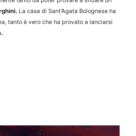
mente tanto da poter provare a sfidare un
ghini.
La casa di Sant’Agata Bolognese ha
, tanto è vero che ha provato a lanciarsi
.