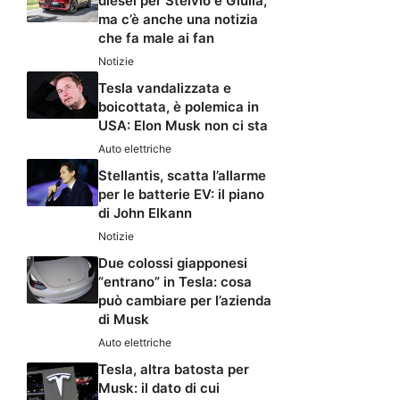
diesel per Stelvio e Giulia,
ma c’è anche una notizia
che fa male ai fan
Notizie
Tesla vandalizzata e
boicottata, è polemica in
USA: Elon Musk non ci sta
Auto elettriche
Stellantis, scatta l’allarme
per le batterie EV: il piano
di John Elkann
Notizie
Due colossi giapponesi
“entrano” in Tesla: cosa
può cambiare per l’azienda
di Musk
Auto elettriche
Tesla, altra batosta per
Musk: il dato di cui