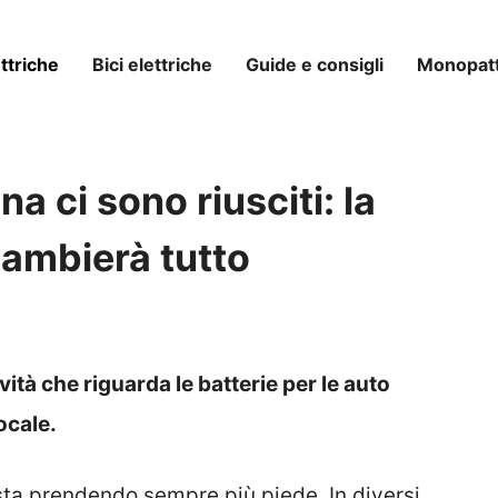
ttriche
Bici elettriche
Guide e consigli
Monopatti
na ci sono riusciti: la
cambierà tutto
ità che riguarda le batterie per le auto
ocale.
a sta prendendo sempre più piede. In diversi