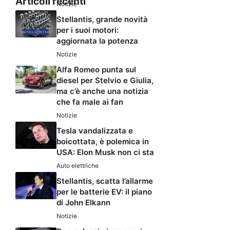
Articoli recenti
Notizie
Stellantis, grande novità
per i suoi motori:
aggiornata la potenza
Notizie
Alfa Romeo punta sul
diesel per Stelvio e Giulia,
ma c’è anche una notizia
che fa male ai fan
Notizie
Tesla vandalizzata e
boicottata, è polemica in
USA: Elon Musk non ci sta
Auto elettriche
Stellantis, scatta l’allarme
per le batterie EV: il piano
di John Elkann
Notizie