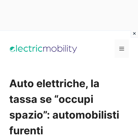
Vai
al
Menu
contenuto
Auto elettriche, la
tassa se “occupi
spazio”: automobilisti
furenti