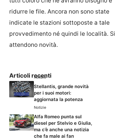
tutti coloro che ne avranno bisogno e
ridurre le file. Ancora non sono state
indicate le stazioni sottoposte a tale
provvedimento né quindi le località. Si
attendono novità.
Articoli recenti
Notizie
Stellantis, grande novità
per i suoi motori:
aggiornata la potenza
Notizie
Alfa Romeo punta sul
diesel per Stelvio e Giulia,
ma c’è anche una notizia
che fa male ai fan