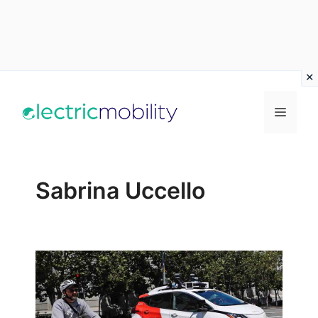
Vai
al
Menu
contenuto
Sabrina Uccello