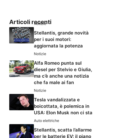
Articoli recenti
Notizie
Stellantis, grande novità
per i suoi motori:
aggiornata la potenza
Notizie
Alfa Romeo punta sul
diesel per Stelvio e Giulia,
ma c’è anche una notizia
che fa male ai fan
Notizie
Tesla vandalizzata e
boicottata, è polemica in
USA: Elon Musk non ci sta
Auto elettriche
Stellantis, scatta l’allarme
per le batterie EV: il piano