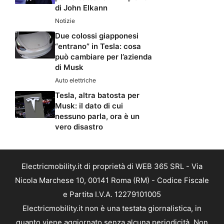
di John Elkann
Notizie
Due colossi giapponesi
“entrano” in Tesla: cosa
può cambiare per l’azienda
di Musk
Auto elettriche
Tesla, altra batosta per
Musk: il dato di cui
nessuno parla, ora è un
vero disastro
Electricmobility.it di proprietà di WEB 365 SRL - Via
Nicola Marchese 10, 00141 Roma (RM) - Codice Fiscale
e Partita I.V.A. 12279101005
Electricmobility.it non è una testata giornalistica, in
quanto viene aggiornato senza alcuna periodicità. Non