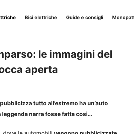
ttriche
Bici elettriche
Guide e consigli
Monopatti
omparso: le immagini del
bocca aperta
pubblicizza tutto all’estremo ha un’auto
 leggenda narra fosse fatta così…
, dove le automobili
vengono pubblicizzate