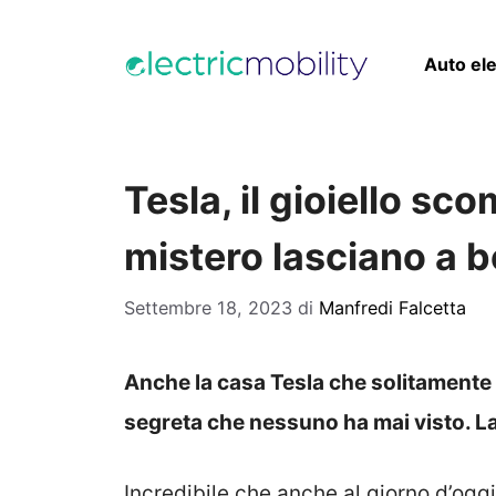
Vai
al
Auto ele
contenuto
Tesla, il gioiello sc
mistero lasciano a 
Settembre 18, 2023
di
Manfredi Falcetta
Anche la casa Tesla che solitamente 
segreta che nessuno ha mai visto. La
Incredibile che anche al giorno d’oggi