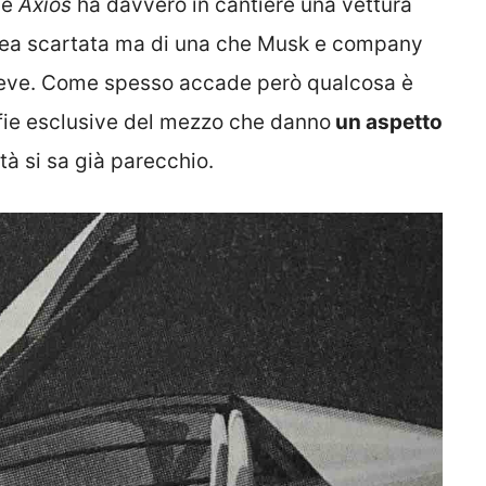
le
Axios
ha davvero in cantiere una vettura
n’idea scartata ma di una che Musk e company
eve. Come spesso accade però qualcosa è
afie esclusive del mezzo che danno
un aspetto
tà si sa già parecchio.