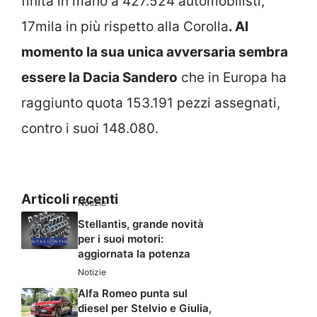
finita in mano a 427.524 automobilisti,
17mila in più rispetto alla Corolla
. Al
momento la sua unica avversaria sembra
essere la Dacia Sandero
che in Europa ha
raggiunto quota 153.191 pezzi assegnati,
contro i suoi 148.080.
Articoli recenti
Notizie
Stellantis, grande novità
per i suoi motori:
aggiornata la potenza
Notizie
Alfa Romeo punta sul
diesel per Stelvio e Giulia,