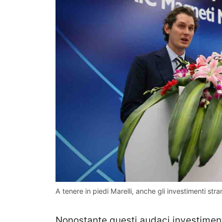
A tenere in piedi Marelli, anche gli investimenti stran
Nonostante questi audaci investiment