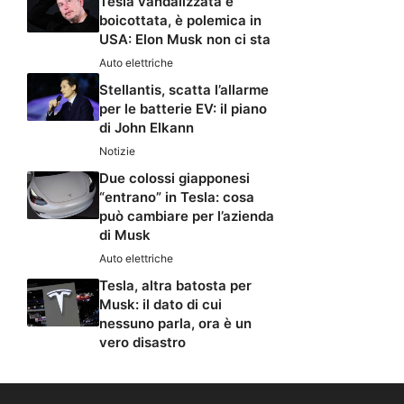
Tesla vandalizzata e
boicottata, è polemica in
USA: Elon Musk non ci sta
Auto elettriche
Stellantis, scatta l’allarme
per le batterie EV: il piano
di John Elkann
Notizie
Due colossi giapponesi
“entrano” in Tesla: cosa
può cambiare per l’azienda
di Musk
Auto elettriche
Tesla, altra batosta per
Musk: il dato di cui
nessuno parla, ora è un
vero disastro