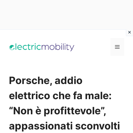
Vai
al
Menu
contenuto
Porsche, addio
elettrico che fa male:
“Non è profittevole”,
appassionati sconvolti