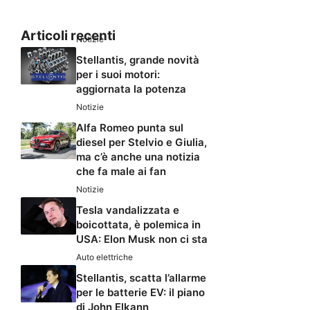
Articoli recenti
Notizie
Stellantis, grande novità
per i suoi motori:
aggiornata la potenza
Notizie
Alfa Romeo punta sul
diesel per Stelvio e Giulia,
ma c’è anche una notizia
che fa male ai fan
Notizie
Tesla vandalizzata e
boicottata, è polemica in
USA: Elon Musk non ci sta
Auto elettriche
Stellantis, scatta l’allarme
per le batterie EV: il piano
di John Elkann